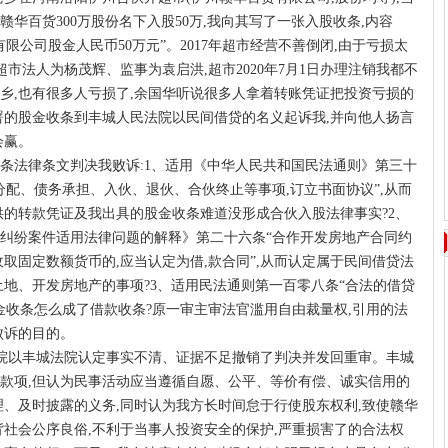
华百货300万股份名下入股50万,我向其写了一张入股收条,内容
限公司股金人民币50万元”。2017年超市经营不善倒闭,由于亏损太
超市法人为杨茂辉、监事为袁启洪,超市2020年7月1日办理注销我都不
乡,也有很多人亏损了,余国华听说很多人拿着转账凭证把投资亏损的
我签署的股金收条到丰城人民法院以民间借贷的名义起诉我,并向他人扬言
会赢。
条法律条文判决我败诉:1、适用《中华人民共和国民法通则》第三十
分配、债务承担、入伙、退伙、合伙终止等事项,订立书面协议”,从而
供的转款凭证及我出具的股金收条难道没形成合伙入股法律事实?2、
纠纷案件适用法律问题的解释》第二十六条“合作开发房地产合同约
取固定数额货币的,应当认定为借,款合同”,从而认定属于民间借贷法
土地、开发房地产的事项?3、适用民法通则第一百零八条“合法的借贷
金收条怎么成了借款收条?原一审主审法官滥用自由裁量权,引用的法
败诉的目的。
中院以丰城法院认定事实不清、证据不足撤销了判决并发回重审。丰城
款项,但认为民事活动应当遵循自愿、公平、等价有偿、诚实信用的
理、及时披露的义务,同时认为我方长时间怠于行使股东权利,致使赣华
背社会公序良俗,不利于当事人投资安全的保护,严重损害了的合法权