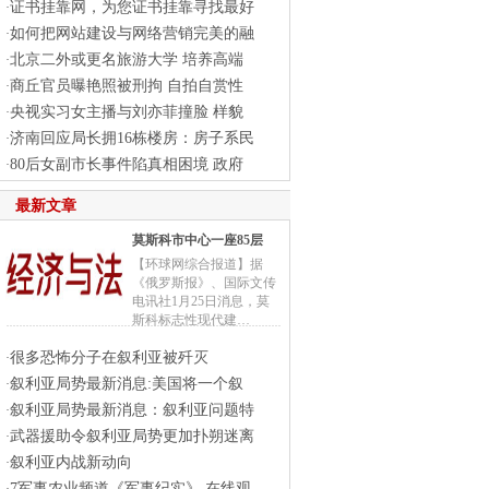
证书挂靠网，为您证书挂靠寻找最好
·
如何把网站建设与网络营销完美的融
·
北京二外或更名旅游大学 培养高端
·
商丘官员曝艳照被刑拘 自拍自赏性
·
央视实习女主播与刘亦菲撞脸 样貌
·
济南回应局长拥16栋楼房：房子系民
·
80后女副市长事件陷真相困境 政府
·
最新文章
莫斯科市中心一座85层
【环球网综合报道】据
《俄罗斯报》、国际文传
电讯社1月25日消息，莫
斯科标志性现代建…
很多恐怖分子在叙利亚被歼灭
·
叙利亚局势最新消息:美国将一个叙
·
叙利亚局势最新消息：叙利亚问题特
·
武器援助令叙利亚局势更加扑朔迷离
·
叙利亚内战新动向
·
7军事农业频道《军事纪实》,在线观