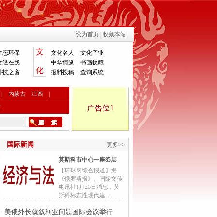
设为首页
|
收藏本站
生态环保
文化名人
文化产业
财经在线
中华情缘
书画收藏
科技之窗
报料投稿
查询系统
|
内蒙古
江西
|
江
国际新闻
更多>>
莫斯科市中心一座85层
【环球网综合报道】据
《俄罗斯报》、国际文传
电讯社1月25日消息，莫
斯科标志性现代建…
美俄外长就叙利亚问题国际会议举行
·