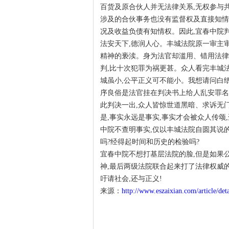
百货及原合伙人并无法律关系,无权参与
涉及的合伙事务也没有监督权及直接知情
况及收益负债有知情权。因此,宜春中院
法安天下,德润人心。丰城法院原一审主
精神的亵渎。身为法官却滥用、错用法律
判,比十次犯罪为祸更甚。众人看完丰城
城虽小,公平正义可不能小。我想请问白
序良俗是法官挂在判决书上给人乱安罪名
此判决一出,众人皆惊世道黑暗、求诉无门
是,事实永远是事实,事实才会被众人传颂
中院不查明事实,仅以丰城法院自圆其说
吗?经得起时间和历史的检验吗?
宜春中院不想打基层法院的脸,但是如果
神,最后两级法院联合起来打了法律权威的
吁请社会,还与正义!
来源：
http://www.eszaixian.com/article/det