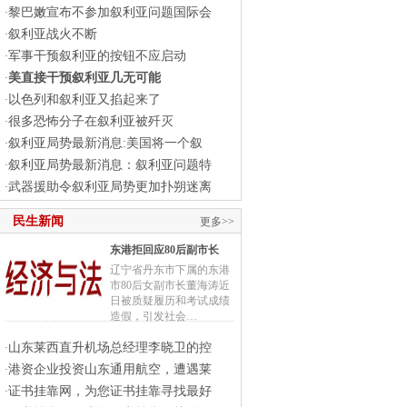
黎巴嫩宣布不参加叙利亚问题国际会
·
叙利亚战火不断
·
军事干预叙利亚的按钮不应启动
·
美直接干预叙利亚几无可能
·
以色列和叙利亚又掐起来了
·
很多恐怖分子在叙利亚被歼灭
·
叙利亚局势最新消息:美国将一个叙
·
叙利亚局势最新消息：叙利亚问题特
·
武器援助令叙利亚局势更加扑朔迷离
·
民生新闻
更多>>
东港拒回应80后副市长
辽宁省丹东市下属的东港
市80后女副市长董海涛近
日被质疑履历和考试成绩
造假，引发社会…
山东莱西直升机场总经理李晓卫的控
·
港资企业投资山东通用航空，遭遇莱
·
证书挂靠网，为您证书挂靠寻找最好
·