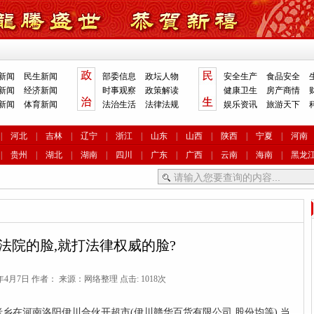
新闻
民生新闻
部委信息
政坛人物
安全生产
食品安全
新闻
经济新闻
时事观察
政策解读
健康卫生
房产商情
新闻
体育新闻
法治生活
法律法规
娱乐资讯
旅游天下
|
河北
|
吉林
|
辽宁
|
浙江
|
山东
|
山西
|
陕西
|
宁夏
|
河南
|
贵州
|
湖北
|
湖南
|
四川
|
广东
|
广西
|
云南
|
海南
|
黑龙
法院的脸,就打法律权威的脸?
2年4月7日 作者： 来源：网络整理 点击: 1018次
老乡在河南洛阳伊川合伙开超市(伊川赣华百货有限公司,股份均等),当