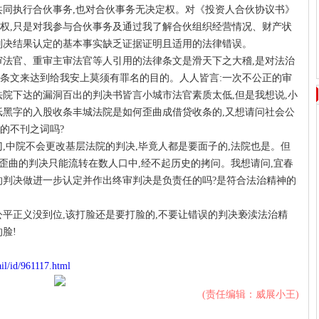
共同执行合伙事务,也对合伙事务无决定权。对《投资人合伙协议书》
权,只是对我参与合伙事务及通过我了解合伙组织经营情况、财产状
判决结果认定的基本事实缺乏证据证明且适用的法律错误。
审法官、重审主审法官等人引用的法律条文是滑天下之大稽,是对法治
条文来达到给我安上莫须有罪名的目的。人人皆言:一次不公正的审
法院下达的漏洞百出的判决书皆言小城市法官素质太低,但是我想说,小
纸黑字的入股收条丰城法院是如何歪曲成借贷收条的,又想请问社会公
的不刊之词吗?
,中院不会更改基层法院的判决,毕竟人都是要面子的,法院也是。但
,歪曲的判决只能流转在数人口中,经不起历史的拷问。我想请问,宜春
的判决做进一步认定并作出终审判决是负责任的吗?是符合法治精神的
公平正义没到位,该打脸还是要打脸的,不要让错误的判决亵渎法治精
脸!
ail/id/961117.html
(责任编辑：威展小王)