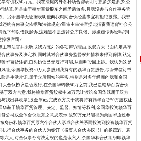
定享有债权50万元。我在法庭内外各种场合都表明亏损多少是多少,公
行结算,但是由于赣华百货股东之间矛盾较多,且我没参与合作事务管
控权。另余国华无证据表明他向我询问合伙经营事宜我拒绝披露。我想
定我违约有何事实依据和法律规定?重审主审法官据此指责我违背社会公
情况下却以借款起诉,这难道不是违背公序良俗、涉嫌虚假诉讼吗?判
意操纵官司?
二审主审法官并未听取我方陈列的各项辩诉理由,以双方未书面约定共享
理合伙事务及决定权,同时其对合伙事务监督权知情权未得到保障,认定
现赣华百货注销,口头协议己无履行可能,从而判驳回上诉。我认为这是
风险,余国华投资50万元参股到我持有的赣华百货股份,尽管未签订书
风险是生活常识,属于众所周知的事实,特别是对多年经商的我和余国
口头合伙协议是否履行,在余国华转帐50万之前,我已是赣华百货合伙
万元,基于双方合意,我将赣华百货股权中50万元让渡给余国华既属于双方
资)与我出具收条(股金单)己完成双方关于我将持有赣华百货50万股权让
余国华基于赣华百货管理、决定、监督、知情等权利,余国华投资赣华百
百货公司或全体合伙股东之意思表示,故50万元只能视为余国华通过参
东身份和赣华百货原六个合伙人形成合伙关系而投资到投资赣华百货
共同执行合伙事务的合伙人为签订《投资人合伙协议书》的杨茂辉、袁
等六人,对合伙事务有决定权的也是该六人,余国华和合伙组织即赣华