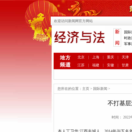
欢迎访问新闻网官方网站
国际
时政
军事
北京
|
上海
|
重庆
|
天津
江苏
|
福建
|
安徽
|
甘肃
您所在的位置：
主页
>
国际新闻
>
不打基层
时间： 202
本人丁卫华,江西丰城人。2014年与五名