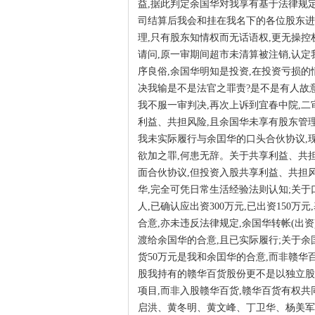
益,据此判定余国华对我享有基于法律规
司结算后我会和挂在我名下的各位股东进
理,只有股东知情权而无话语权,更无操
请问,原一审期间超市未清算被注销,认
序良俗,余国华明知是投资,在投资亏损的
决我输是不是法官之罪责?是不是有人故
我不服一审判决,再次上诉到宜春中院,
利益、共担风险,且余国华未享有股东管
我未实际履行与余囯华的口头合伙协议,
欲加之罪,何患无辞。关于共享利益、共担
面合伙协议,但投资入股共享利益、共担
华,完全可凭日常生活经验法则认知;关于
人,已确认应出资300万元,已出资150
合意,亦未违反法律规定,余国华转帐(出
渡给余国华的合意,且已实际履行;关于
货50万元是我和余囯华的合意,而非赣华
股我持有的赣华百货股份更不是以独立股
项目,而非入股赣华百货,赣华百货有权
启洪、黄冬明、黄文峰、丁卫华、杨美军