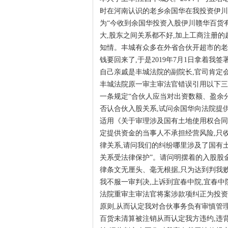
时在河南认识的老乡余国华在我投资伊川赣
为“今收到余国华投资入股伊川赣华百货有
大,股东之间关系都不好,加上工商注册的
知情。丰城有众多在外省合伙开超市的老
钱要回来了,于是2019年7月1日拿着
自己亲戚是丰城法院的副院长,官司肯定
丰城法院原一审主审法官错误引用以下三
一条规定“合伙人应当对出资数额、盈余
否认合伙入股关系,试问余国华向法院提
适用《关于审理涉及国有土地使用权合同
定提供资金的当事人不承担经营风险,只收
律关系,请问我们的纠纷哪里涉及了国有
关系受法律保护”。请问明摆着的入股股
律条文无厘头、毫无根据,只为达到判我
我不服一审判决,上诉到宜春中院,宜春
法院重审主审法官将案涉款项纠正为投资
原则,从而认定我对合伙事务负有审慎管
百货未清算被注销从而认定我方违约,违