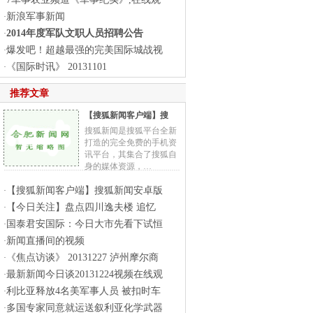
·
新浪军事新闻
·
2014年度军队文职人员招聘公告
·
爆发吧！超越最强的完美国际城战视
·
《国际时讯》 20131101
·
推荐文章
【搜狐新闻客户端】搜
搜狐新闻是搜狐平台全新
打造的完全免费的手机资
讯平台，其集合了搜狐自
身的媒体资源，…
【搜狐新闻客户端】搜狐新闻安卓版
·
【今日关注】盘点四川逸夫楼 追忆
·
国泰君安国际：今日大市先看下试恒
·
新闻直播间的视频
·
《焦点访谈》 20131227 泸州摩尔商
·
最新新闻今日谈20131224视频在线观
·
利比亚释放4名美军事人员 被扣时车
·
多国专家同意就运送叙利亚化学武器
·